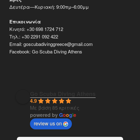
Δευτέρα—Κυριακή: 9:00πμ–6:00μμ
Επικοινωνία
Κινητό: +30 698 1724 712
Τηλ.: +30 2291 092 422
Email: goscubadivinggreece@gmail.com
Facebook: Go Scuba Diving Athens
Go Scuba Diving Athens
4.9
Με βάση 85 κριτικές
powered by
G
o
o
g
l
e
review us on