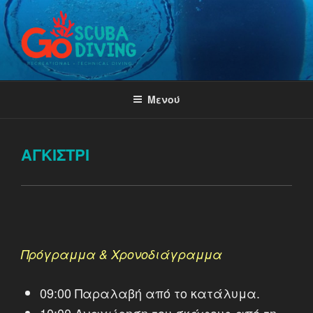
Μετάβαση
στο
περιεχόμενο
GO SCUBA DIVING ATHENS,
GREECE
Μενού
ΑΓΚΊΣΤΡΙ
Πρόγραμμα & Χρονοδιάγραμμα
09:00 Παραλαβή από το κατάλυμα.
10:00 Αναχώρηση του σκάφους από τη